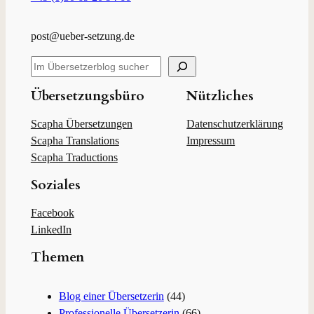
post@ueber-setzung.de
S
u
c
Übersetzungsbüro
Nützliches
h
e
Scapha Übersetzungen
Datenschutzerklärung
n
Scapha Translations
Impressum
Scapha Traductions
Soziales
Facebook
LinkedIn
Themen
Blog einer Übersetzerin
(44)
Professionelle Übersetzerin
(66)