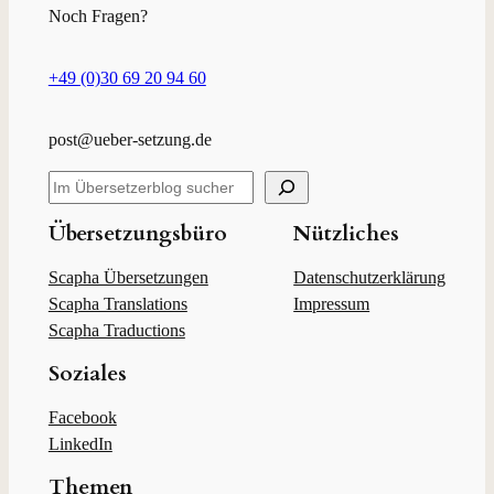
Noch Fragen?
+49 (0)30 69 20 94 60
post@ueber-setzung.de
S
u
c
Übersetzungsbüro
Nützliches
h
e
Scapha Übersetzungen
Datenschutzerklärung
n
Scapha Translations
Impressum
Scapha Traductions
Soziales
Facebook
LinkedIn
Themen