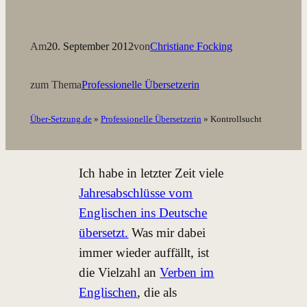
Am
20. September 2012
von
Christiane Focking
zum Thema
Professionelle Übersetzerin
Über-Setzung.de
»
Professionelle Übersetzerin
»
Kontrollsucht
Ich habe in letzter Zeit viele
Jahresabschlüsse vom
Englischen ins Deutsche
übersetzt.
Was mir dabei
immer wieder auffällt, ist
die Vielzahl an
Verben im
Englischen
, die als