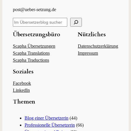
post@ueber-setzung.de
S
u
c
Übersetzungsbüro
Nützliches
h
e
Scapha Übersetzungen
Datenschutzerklärung
n
Scapha Translations
Impressum
Scapha Traductions
Soziales
Facebook
LinkedIn
Themen
Blog einer Übersetzerin
(44)
Professionelle Übersetzerin
(66)