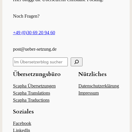
Noch Fragen?
+49 (0)30 69 20 94 60
post@ueber-setzung.de
S
u
c
Übersetzungsbüro
Nützliches
h
e
Scapha Übersetzungen
Datenschutzerklärung
n
Scapha Translations
Impressum
Scapha Traductions
Soziales
Facebook
LinkedIn